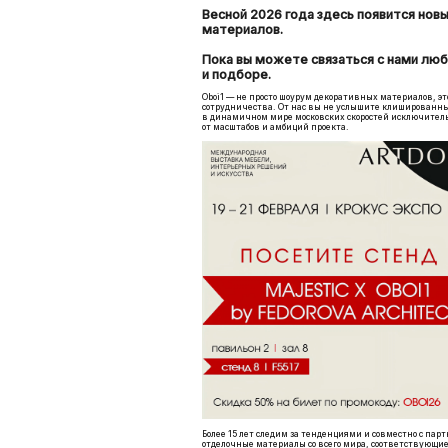
Весной 2026 года здесь появится нов
материалов.
Пока вы можете связаться с нами лю
и подборе.
Oboi1 — не просто шоурум декоративных материалов, эт
сотрудничества. От нас вы не услышите клишированных
в динамичном мире московских скоростей исключительн
от масштабов и амбиций проекта.
Более 15 лет следим за тенденциями и совместно с па
отделочные материалы со всего мира, соответствующи