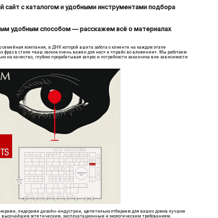
ый сайт с каталогом и удобными инструментами подбора
бым удобным способом — расскажем всё о материалах
о семейная компания, в ДНК которой вшита забота о клиенте на каждом этапе
 фраз в стиле «ваш звонок очень важен для нас» и «прайс во вложении». Мы работаем
о на качество, глубоко прорабатывая запрос и потребности заказчика вне зависимости
ртнерами, лидерами дизайн-индустрии, щепетильно отбираем для ваших домов лучшие
е высочайшим эстетическим, эксплуатационным и экологическим требованиям.